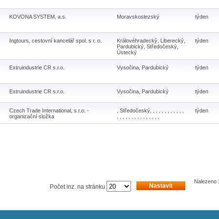
KOVONA SYSTEM, a.s.
Moravskoslezský
týden
Ingtours, cestovní kancelář spol. s r. o.
Královéhradecký, Liberecký,
týden
Pardubický, Středočeský,
Ústecký
Extruindustrie CR s.r.o.
Vysočina, Pardubický
týden
Extruindustrie CR s.r.o.
Vysočina, Pardubický
týden
Czech Trade International, s.r.o. -
, Středočeský, , , , , , , , , , , ,
týden
organizační složka
, , , , , , , , , , , , , , ,
Nalezeno
Nastavit
Počet inz. na stránku