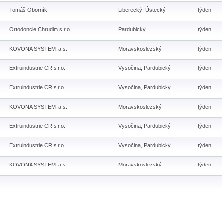
Tomáš Oborník
Liberecký, Ústecký
týden
Ortodoncie Chrudim s.r.o.
Pardubický
týden
KOVONA SYSTEM, a.s.
Moravskoslezský
týden
Extruindustrie CR s.r.o.
Vysočina, Pardubický
týden
Extruindustrie CR s.r.o.
Vysočina, Pardubický
týden
KOVONA SYSTEM, a.s.
Moravskoslezský
týden
Extruindustrie CR s.r.o.
Vysočina, Pardubický
týden
Extruindustrie CR s.r.o.
Vysočina, Pardubický
týden
KOVONA SYSTEM, a.s.
Moravskoslezský
týden