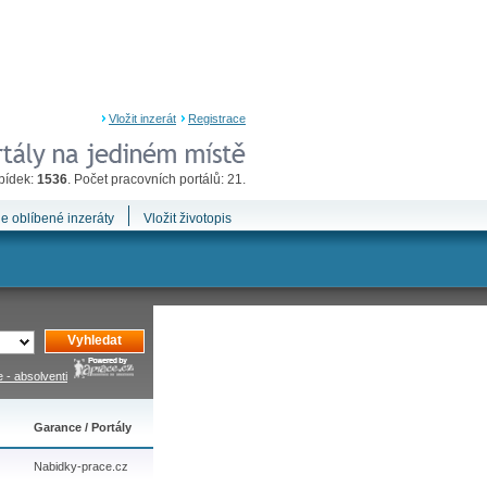
Vložit inzerát
Registrace
bídek:
1536
. Počet pracovních portálů: 21.
e oblíbené inzeráty
Vložit životopis
Vyhledat
 - absolventi
Garance / Portály
Nabidky-prace.cz