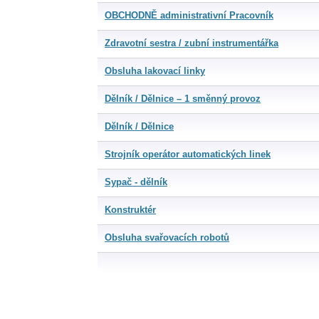
OBCHODNĚ administrativní Pracovník
Zdravotní sestra / zubní instrumentářka
Obsluha lakovací linky
Dělník / Dělnice – 1 směnný provoz
Dělník / Dělnice
Strojník operátor automatických linek
Sypač - dělník
Konstruktér
Obsluha svařovacích robotů