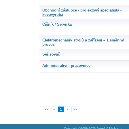
Obchodní zástupce - projektový specialista -
kovovýroba
Číšník / Servírka
Elektromechanik strojů a zařízení – 1 směnný
provoz
Seřizovač
Administrativní pracovnice
<<
<
1
>
>>
Copyright ©2009-2026 Beneš & Michl s.r.o.