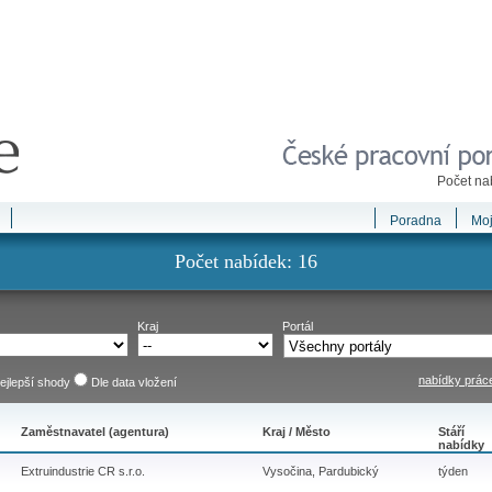
Počet na
Poradna
Moj
Počet nabídek: 16
Kraj
Portál
nabídky práce
ejlepší shody
Dle data vložení
Zaměstnavatel (agentura)
Kraj / Město
Stáří
nabídky
Extruindustrie CR s.r.o.
Vysočina, Pardubický
týden