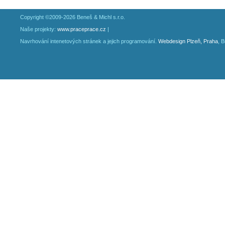
Copyright ©2009-2026 Beneš & Michl s.r.o.
Naše projekty:
www.praceprace.cz
|
Navrhování intenetových stránek a jejich programování.
Webdesign Plzeň, Praha
, 