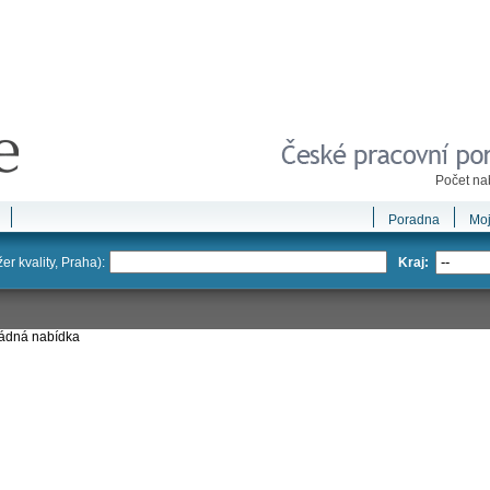
Počet na
Poradna
Moj
r kvality, Praha):
Kraj:
žádná nabídka