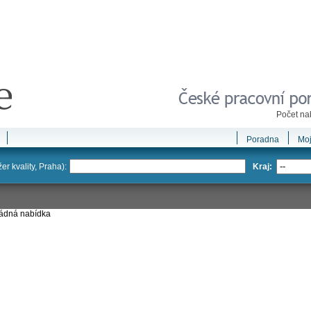
Počet na
Poradna
Moj
r kvality, Praha):
Kraj:
žádná nabídka